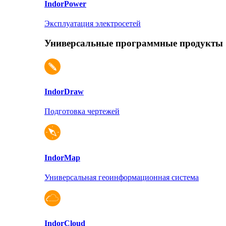
Indor
Power
Эксплуатация электросетей
Универсальные программные продукты
Indor
Draw
Подготовка чертежей
Indor
Map
Универсальная геоинформационная система
Indor
Cloud