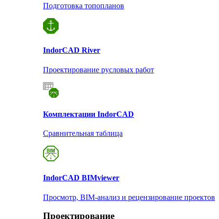
Подготовка топопланов
Indor
CAD River
Проектирование русловых работ
Комплектации Indor
CAD
Сравнительная таблица
Indor
CAD BIMviewer
Просмотр, BIM-анализ и рецензирование проектов
Проектирование