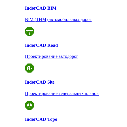
Indor
CAD BIM
BIM (ТИМ) автомобильных дорог
Indor
CAD Road
Проектирование автодорог
Indor
CAD Site
Проектирование
генеральных планов
Indor
CAD Topo