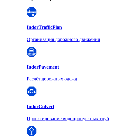
Indor
TrafficPlan
Организация дорожного движения
Indor
Pavement
Расчёт дорожных одежд
Indor
Culvert
Проектирование водопропускных труб