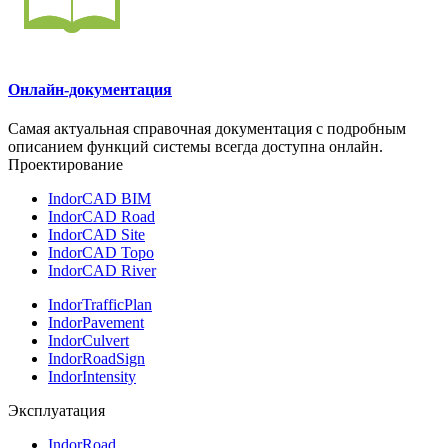
Онлайн-документация
Самая актуальная справочная документация с подробным
описанием функций системы всегда доступна онлайн.
Проектирование
IndorCAD BIM
IndorCAD Road
IndorCAD Site
IndorCAD Topo
IndorCAD River
IndorTrafficPlan
IndorPavement
IndorCulvert
IndorRoadSign
IndorIntensity
Эксплуатация
IndorRoad