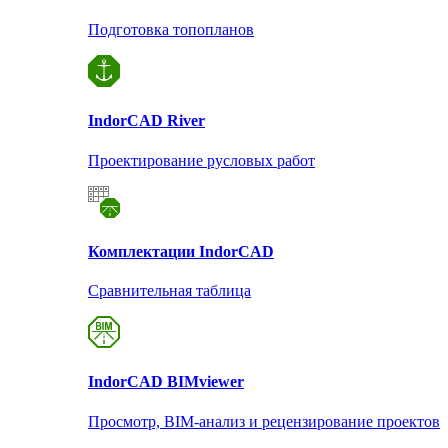
Подготовка топопланов
Indor
CAD River
Проектирование русловых работ
Комплектации Indor
CAD
Сравнительная таблица
Indor
CAD BIMviewer
Просмотр, BIM-анализ и рецензирование проектов