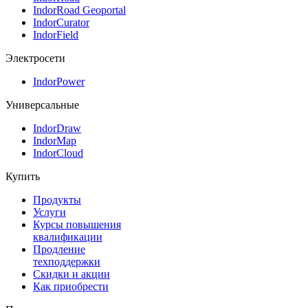
IndorRoad Geoportal
IndorCurator
IndorField
Электросети
IndorPower
Универсальные
IndorDraw
IndorMap
IndorCloud
Купить
Продукты
Услуги
Курсы повышения
квалификации
Продление
техподдержки
Скидки и акции
Как приобрести