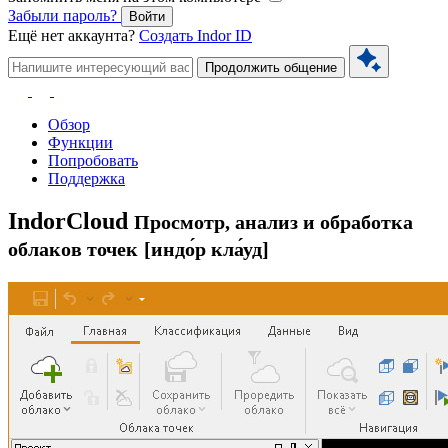
Забыли пароль?
Войти
Ещё нет аккаунта?
Создать Indor ID
Продолжить общение
Обзор
Функции
Попробовать
Поддержка
Indor
Cloud
Просмотр, анализ и обработка
облаков точек
[индо́р кла́уд]