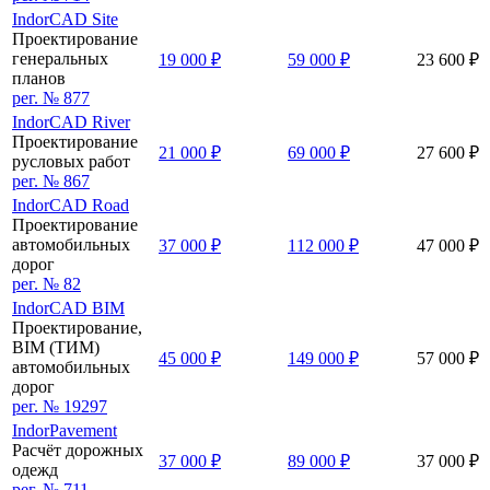
IndorCAD Site
Проектирование
генеральных
19 000 ₽
59 000 ₽
23 600 ₽
планов
рег. № 877
IndorCAD River
Проектирование
21 000 ₽
69 000 ₽
27 600 ₽
русловых работ
рег. № 867
IndorCAD Road
Проектирование
автомобильных
37 000 ₽
112 000 ₽
47 000 ₽
дорог
рег. № 82
IndorCAD BIM
Проектирование,
BIM (ТИМ)
45 000 ₽
149 000 ₽
57 000 ₽
автомобильных
дорог
рег. № 19297
IndorPavement
Расчёт дорожных
37 000 ₽
89 000 ₽
37 000 ₽
одежд
рег. № 711