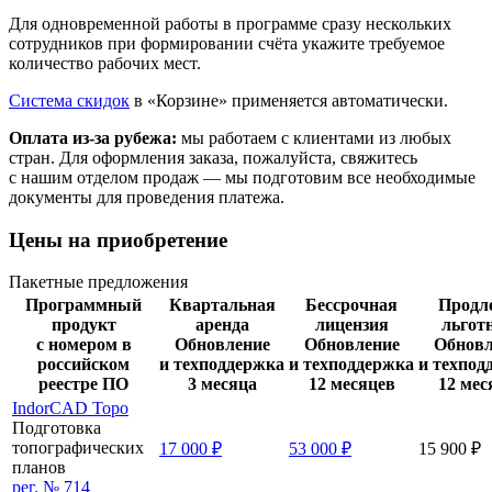
Для одновременной работы в программе сразу нескольких
сотрудников при формировании счёта укажите требуемое
количество рабочих мест.
Система скидок
в «Корзине» применяется автоматически.
Оплата из-за рубежа:
мы работаем с клиентами из любых
стран. Для оформления заказа, пожалуйста, свяжитесь
с нашим отделом продаж — мы подготовим все необходимые
документы для проведения платежа.
Цены на приобретение
Пакетные предложения
Программный
Квартальная
Бессрочная
Продл
продукт
аренда
лицензия
льгот
с номером в
Обновление
Обновление
Обновл
российском
и техподдержка
и техподдержка
и техпод
реестре ПО
3 месяца
12 месяцев
12 мес
IndorCAD Topo
Подготовка
топографических
17 000 ₽
53 000 ₽
15 900 ₽
планов
рег. № 714