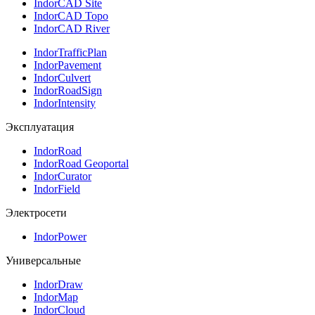
IndorCAD Site
IndorCAD Topo
IndorCAD River
IndorTrafficPlan
IndorPavement
IndorCulvert
IndorRoadSign
IndorIntensity
Эксплуатация
IndorRoad
IndorRoad Geoportal
IndorCurator
IndorField
Электросети
IndorPower
Универсальные
IndorDraw
IndorMap
IndorCloud