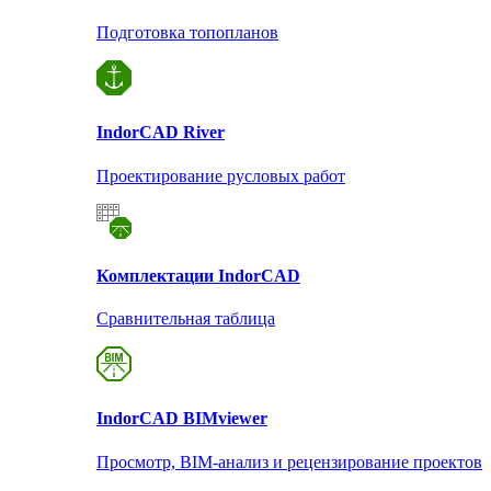
Подготовка топопланов
Indor
CAD River
Проектирование русловых работ
Комплектации Indor
CAD
Сравнительная таблица
Indor
CAD BIMviewer
Просмотр, BIM-анализ и рецензирование проектов