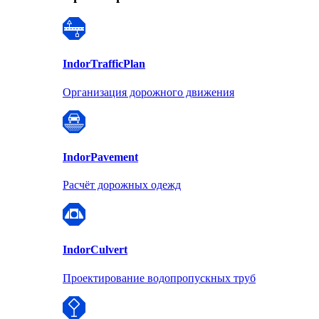
Indor
TrafficPlan
Организация дорожного движения
Indor
Pavement
Расчёт дорожных одежд
Indor
Culvert
Проектирование водопропускных труб