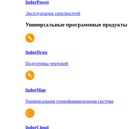
Indor
Power
Эксплуатация электросетей
Универсальные программные продукты
Indor
Draw
Подготовка чертежей
Indor
Map
Универсальная геоинформационная система
Indor
Cloud