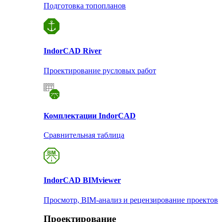
Подготовка топопланов
Indor
CAD River
Проектирование русловых работ
Комплектации Indor
CAD
Сравнительная таблица
Indor
CAD BIMviewer
Просмотр, BIM-анализ и рецензирование проектов
Проектирование