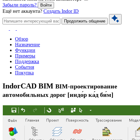
Забыли пароль?
Войти
Ещё нет аккаунта?
Создать Indor ID
Продолжить общение
Обзор
Назначение
Функции
Примеры
Поддержка
События
Покупка
Indor
CAD BIM
BIM-проектирование
автомобильных дорог
[индо́р ка́д би́м]