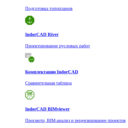
Подготовка топопланов
Indor
CAD River
Проектирование русловых работ
Комплектации Indor
CAD
Сравнительная таблица
Indor
CAD BIMviewer
Просмотр, BIM-анализ и рецензирование проектов