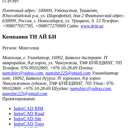
IT-услуг.
Почтовый адрес: 100000, Узбекистан, Ташкент,
Юнусабадский р-н, ул. Шарофобод, дом 2 Фактический адрес:
630099, Россия, г. Новосибирск, ул. Урицкого, д. 13 Телефон:
+998977057785, +998977270909 Сайт:
www.itrip.uz
Компания ТИ АЙ БИ
Регион: Монголия.
Монголия, г. Уланбатор, 16092, Баянгол дистрикт. IY
микрорайон, 8-р хороо, ул. Чингунжав, ТАФ БУЙЛДИНГ, 705
Телефон: 976-99102869, +976 10-28-69 Почта:
namshirc@yahoo.com
,
namshir225@gmail.com
Улаанбаатар
хот, 16092, Баянгол дүүрэг. IY хороолол, 8-р хороо
Чингунжавын гудамж, ТАФ БУЙЛДИНГ, 705 Утас: 976-
99102869, +976 10-28-69 Шуудан:
namshirc@yahoo.com
,
namshir225@gmail.com
Проектирование
IndorCAD BIM
IndorCAD Road
IndorCAD Site
IndorCAD Topo