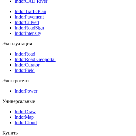
IndorCAD River
IndorTrafficPlan
IndorPavement
IndorCulvert
IndorRoadSign
IndorIntensity
Эксплуатация
IndorRoad
IndorRoad Geoportal
IndorCurator
IndorField
Электросети
IndorPower
Универсальные
IndorDraw
IndorMap
IndorCloud
Купить