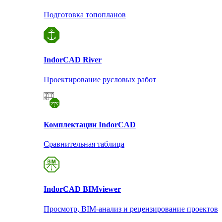
Подготовка топопланов
Indor
CAD River
Проектирование русловых работ
Комплектации Indor
CAD
Сравнительная таблица
Indor
CAD BIMviewer
Просмотр, BIM-анализ и рецензирование проектов