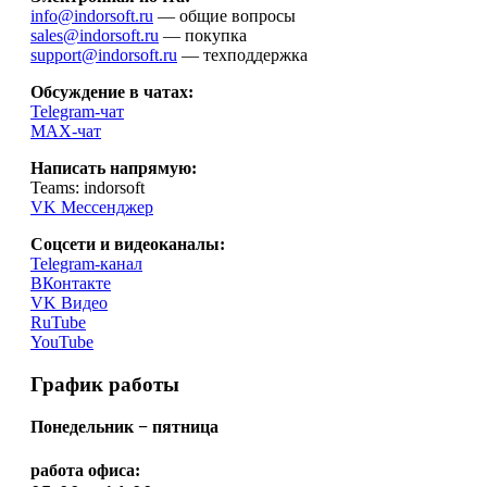
info@indorsoft.ru
— общие вопросы
sales@indorsoft.ru
— покупка
support@indorsoft.ru
— техподдержка
Обсуждение в чатах:
Telegram-чат
MAX-чат
Написать напрямую:
Teams: indorsoft
VK Мессенджер
Соцсети и видеоканалы:
Telegram-канал
ВКонтакте
VK Видео
RuTube
YouTube
График работы
Понедельник − пятница
работа офиса: