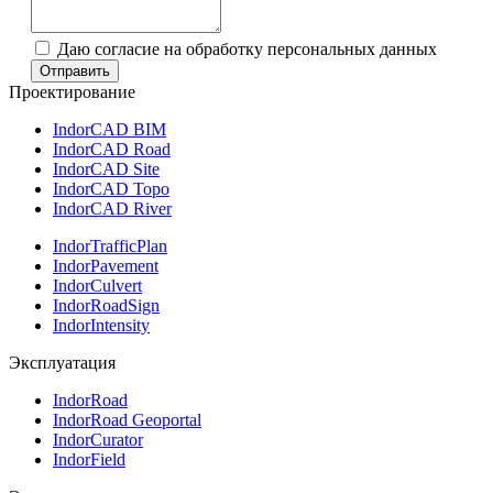
Даю согласие на обработку персональных данных
Отправить
Проектирование
IndorCAD BIM
IndorCAD Road
IndorCAD Site
IndorCAD Topo
IndorCAD River
IndorTrafficPlan
IndorPavement
IndorCulvert
IndorRoadSign
IndorIntensity
Эксплуатация
IndorRoad
IndorRoad Geoportal
IndorCurator
IndorField