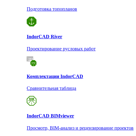
Подготовка топопланов
Indor
CAD River
Проектирование русловых работ
Комплектации Indor
CAD
Сравнительная таблица
Indor
CAD BIMviewer
Просмотр, BIM-анализ и рецензирование проектов