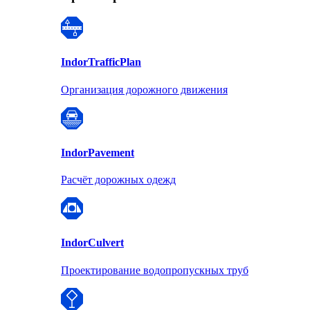
Indor
TrafficPlan
Организация дорожного движения
Indor
Pavement
Расчёт дорожных одежд
Indor
Culvert
Проектирование водопропускных труб