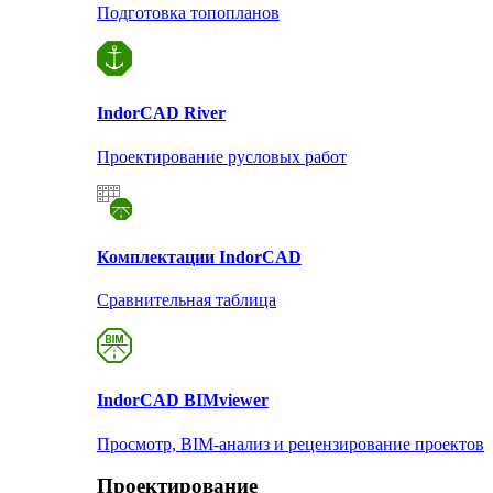
Подготовка топопланов
Indor
CAD River
Проектирование русловых работ
Комплектации Indor
CAD
Сравнительная таблица
Indor
CAD BIMviewer
Просмотр, BIM-анализ и рецензирование проектов
Проектирование