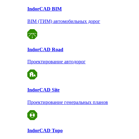
Indor
CAD BIM
BIM (ТИМ) автомобильных дорог
Indor
CAD Road
Проектирование автодорог
Indor
CAD Site
Проектирование
генеральных планов
Indor
CAD Topo