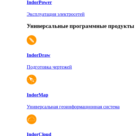
Indor
Power
Эксплуатация электросетей
Универсальные программные продукты
Indor
Draw
Подготовка чертежей
Indor
Map
Универсальная геоинформационная система
Indor
Cloud