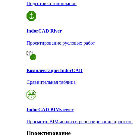
Подготовка топопланов
Indor
CAD River
Проектирование русловых работ
Комплектации Indor
CAD
Сравнительная таблица
Indor
CAD BIMviewer
Просмотр, BIM-анализ и рецензирование проектов
Проектирование