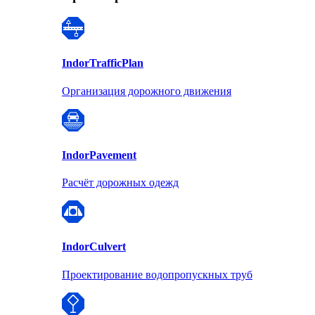
Indor
TrafficPlan
Организация дорожного движения
Indor
Pavement
Расчёт дорожных одежд
Indor
Culvert
Проектирование водопропускных труб