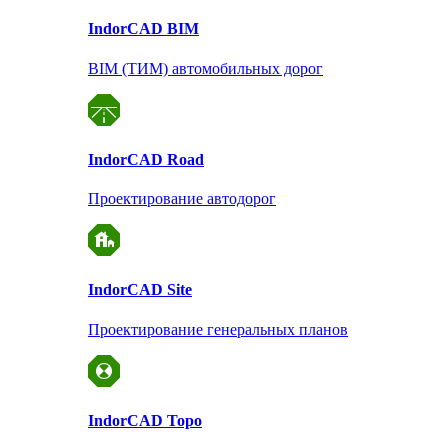
Indor
CAD BIM
BIM (ТИМ) автомобильных дорог
Indor
CAD Road
Проектирование автодорог
Indor
CAD Site
Проектирование
генеральных планов
Indor
CAD Topo