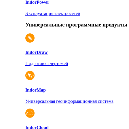
Indor
Power
Эксплуатация электросетей
Универсальные программные продукты
Indor
Draw
Подготовка чертежей
Indor
Map
Универсальная геоинформационная система
Indor
Cloud