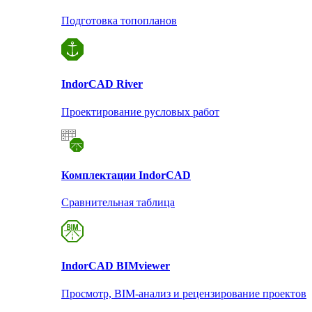
Подготовка топопланов
Indor
CAD River
Проектирование русловых работ
Комплектации Indor
CAD
Сравнительная таблица
Indor
CAD BIMviewer
Просмотр, BIM-анализ и рецензирование проектов