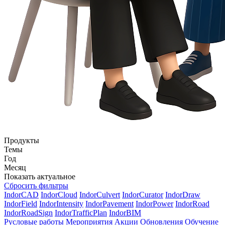
Продукты
Темы
Год
Месяц
Показать актуальное
Сбросить фильтры
IndorCAD
IndorCloud
IndorCulvert
IndorCurator
IndorDraw
IndorField
IndorIntensity
IndorPavement
IndorPower
IndorRoad
IndorRoadSign
IndorTrafficPlan
IndorBIM
Русловые работы
Мероприятия
Акции
Обновления
Обучение