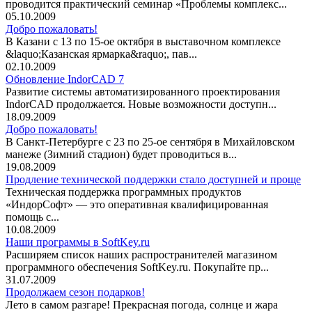
проводится практический семинар «Проблемы комплекс...
05.10.2009
Добро пожаловать!
В Казани с 13 по 15-ое октября в выставочном комплексе
&laquo;Казанская ярмарка&raquo;, пав...
02.10.2009
Обновление IndorCAD 7
Развитие системы автоматизированного проектирования
IndorCAD продолжается. Новые возможности доступн...
18.09.2009
Добро пожаловать!
В Санкт-Петербурге с 23 по 25-ое сентября в Михайловском
манеже (Зимний стадион) будет проводиться в...
19.08.2009
Продление технической поддержки стало доступней и проще
Техническая поддержка программных продуктов
«ИндорСофт» — это оперативная квалифицированная
помощь с...
10.08.2009
Наши программы в SoftKey.ru
Расширяем список наших распространителей магазином
программного обеспечения SoftKey.ru. Покупайте пр...
31.07.2009
Продолжаем сезон подарков!
Лето в самом разгаре! Прекрасная погода, солнце и жара