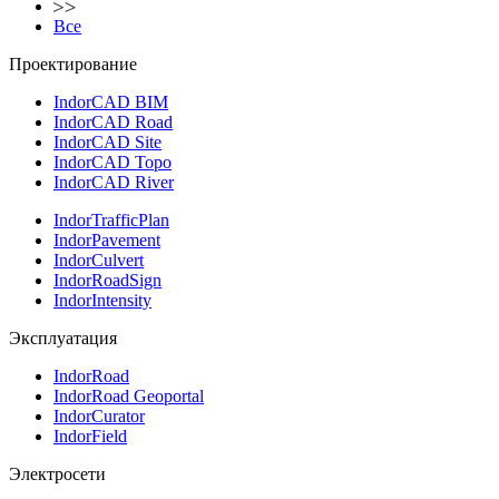
Все
Проектирование
IndorCAD BIM
IndorCAD Road
IndorCAD Site
IndorCAD Topo
IndorCAD River
IndorTrafficPlan
IndorPavement
IndorCulvert
IndorRoadSign
IndorIntensity
Эксплуатация
IndorRoad
IndorRoad Geoportal
IndorCurator
IndorField
Электросети