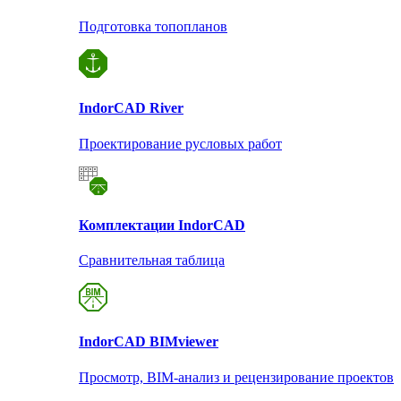
Подготовка топопланов
Indor
CAD River
Проектирование русловых работ
Комплектации Indor
CAD
Сравнительная таблица
Indor
CAD BIMviewer
Просмотр, BIM-анализ и рецензирование проектов