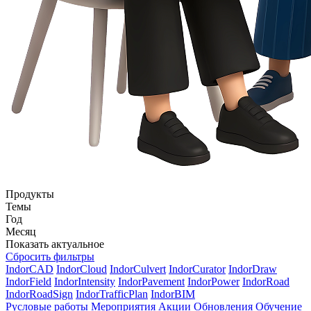
Продукты
Темы
Год
Месяц
Показать актуальное
Сбросить фильтры
IndorCAD
IndorCloud
IndorCulvert
IndorCurator
IndorDraw
IndorField
IndorIntensity
IndorPavement
IndorPower
IndorRoad
IndorRoadSign
IndorTrafficPlan
IndorBIM
Русловые работы
Мероприятия
Акции
Обновления
Обучение