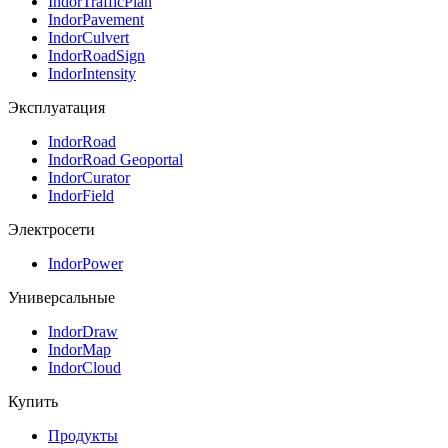
IndorTrafficPlan
IndorPavement
IndorCulvert
IndorRoadSign
IndorIntensity
Эксплуатация
IndorRoad
IndorRoad Geoportal
IndorCurator
IndorField
Электросети
IndorPower
Универсальные
IndorDraw
IndorMap
IndorCloud
Купить
Продукты