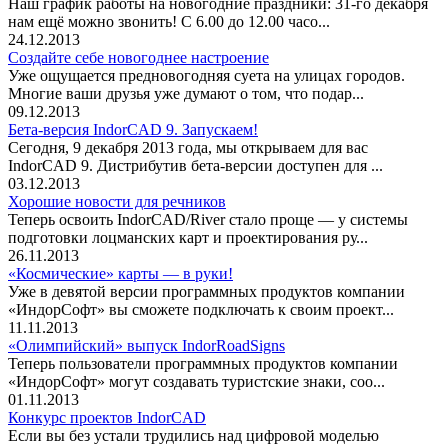
Наш график работы на новогодние праздники: 31-го декабря
нам ещё можно звонить! С 6.00 до 12.00 часо...
24.12.2013
Создайте себе новогоднее настроение
Уже ощущается предновогодняя суета на улицах городов.
Многие ваши друзья уже думают о том, что подар...
09.12.2013
Бета-версия IndorCAD 9. Запускаем!
Сегодня, 9 декабря 2013 года, мы открываем для вас
IndorCAD 9. Дистрибутив бета-версии доступен для ...
03.12.2013
Хорошие новости для речников
Теперь освоить IndorCAD/River стало проще — у системы
подготовки лоцманских карт и проектирования ру...
26.11.2013
«Космические» карты — в руки!
Уже в девятой версии программных продуктов компании
«ИндорСофт» вы сможете подключать к своим проект...
11.11.2013
«Олимпийский» выпуск IndorRoadSigns
Теперь пользователи программных продуктов компании
«ИндорСофт» могут создавать туристские знаки, соо...
01.11.2013
Конкурс проектов IndorCAD
Если вы без устали трудились над цифровой моделью