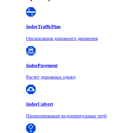
Indor
TrafficPlan
Организация дорожного движения
Indor
Pavement
Расчёт дорожных одежд
Indor
Culvert
Проектирование водопропускных труб