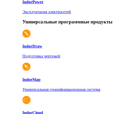
Indor
Power
Эксплуатация электросетей
Универсальные программные продукты
Indor
Draw
Подготовка чертежей
Indor
Map
Универсальная геоинформационная система
Indor
Cloud