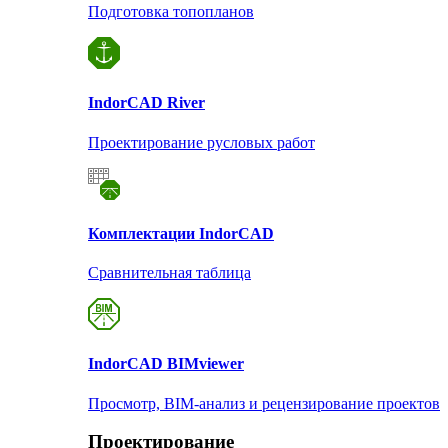
Подготовка топопланов
Indor
CAD River
Проектирование русловых работ
Комплектации Indor
CAD
Сравнительная таблица
Indor
CAD BIMviewer
Просмотр, BIM-анализ и рецензирование проектов
Проектирование