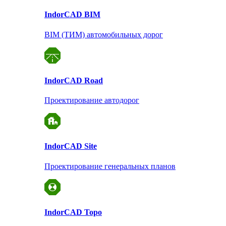
Indor
CAD BIM
BIM (ТИМ) автомобильных дорог
Indor
CAD Road
Проектирование автодорог
Indor
CAD Site
Проектирование
генеральных планов
Indor
CAD Topo