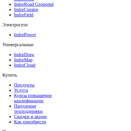
IndorRoad Geoportal
IndorCurator
IndorField
Электросети
IndorPower
Универсальные
IndorDraw
IndorMap
IndorCloud
Купить
Продукты
Услуги
Курсы повышения
квалификации
Продление
техподдержки
Скидки и акции
Как приобрести