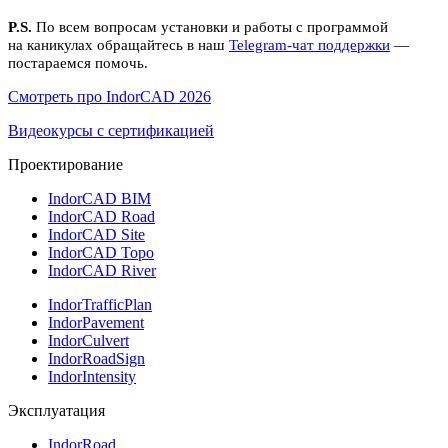
P.S.
По всем вопросам установки и работы с программой
на каникулах обращайтесь в наш
Telegram-чат поддержки
—
постараемся помочь.
Смотреть про IndorCAD 2026
Видеокурсы с сертификацией
Проектирование
IndorCAD BIM
IndorCAD Road
IndorCAD Site
IndorCAD Topo
IndorCAD River
IndorTrafficPlan
IndorPavement
IndorCulvert
IndorRoadSign
IndorIntensity
Эксплуатация
IndorRoad