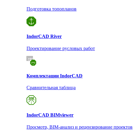
Подготовка топопланов
Indor
CAD River
Проектирование русловых работ
Комплектации Indor
CAD
Сравнительная таблица
Indor
CAD BIMviewer
Просмотр, BIM-анализ и рецензирование проектов