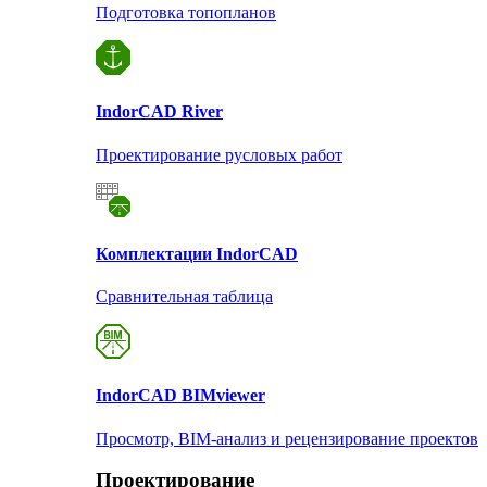
Подготовка топопланов
Indor
CAD River
Проектирование русловых работ
Комплектации Indor
CAD
Сравнительная таблица
Indor
CAD BIMviewer
Просмотр, BIM-анализ и рецензирование проектов
Проектирование