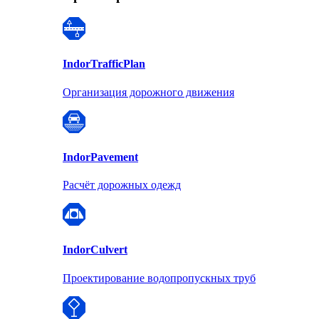
Indor
TrafficPlan
Организация дорожного движения
Indor
Pavement
Расчёт дорожных одежд
Indor
Culvert
Проектирование водопропускных труб