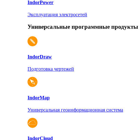
Indor
Power
Эксплуатация электросетей
Универсальные программные продукты
Indor
Draw
Подготовка чертежей
Indor
Map
Универсальная геоинформационная система
Indor
Cloud