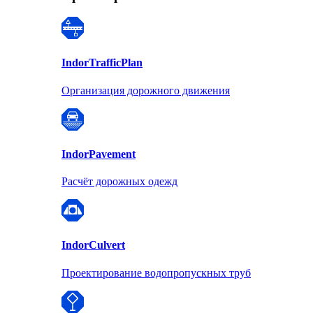
Indor
TrafficPlan
Организация дорожного движения
Indor
Pavement
Расчёт дорожных одежд
Indor
Culvert
Проектирование водопропускных труб