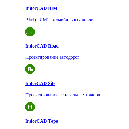
Indor
CAD BIM
BIM (ТИМ) автомобильных дорог
Indor
CAD Road
Проектирование автодорог
Indor
CAD Site
Проектирование
генеральных планов
Indor
CAD Topo