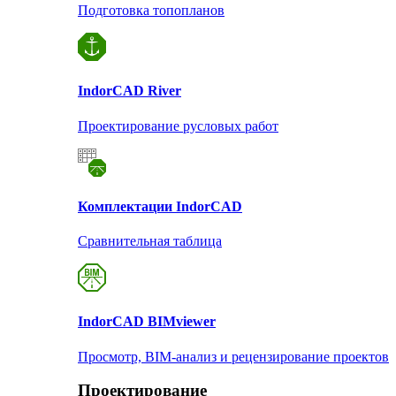
Подготовка топопланов
Indor
CAD River
Проектирование русловых работ
Комплектации Indor
CAD
Сравнительная таблица
Indor
CAD BIMviewer
Просмотр, BIM-анализ и рецензирование проектов
Проектирование