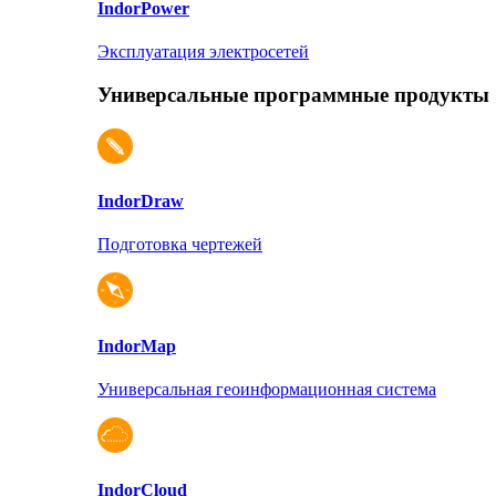
Indor
Power
Эксплуатация электросетей
Универсальные программные продукты
Indor
Draw
Подготовка чертежей
Indor
Map
Универсальная геоинформационная система
Indor
Cloud