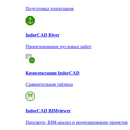
Подготовка топопланов
Indor
CAD River
Проектирование русловых работ
Комплектации Indor
CAD
Сравнительная таблица
Indor
CAD BIMviewer
Просмотр, BIM-анализ и рецензирование проектов