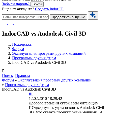
Забыли пароль?
Войти
Ещё нет аккаунта?
Создать Indor ID
Продолжить общение
IndorCAD vs Audodesk Civil 3D
Поддержка
Форум
Эксплуатация программ других компаний
Программы других фирм
IndorCAD vs Audodesk Civil 3D
Поиск
Правила
Форум
»
Эксплуатация программ других компаний
»
Программы других фирм
IndorCAD vs Audodesk Civil 3D
#1
12.02.2010 18:29:42
Доброго времени суток всем читающим.
ПОдвернулась удача освоить Autodesk Civil
3D. Что сказать продукт очень мощный. И