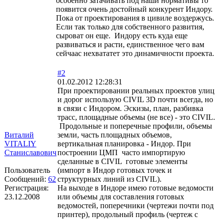
особенно затачивать под наши нормативы то
появится очень достойный конкурент Индору.
Пока от проектирования в цивиле воздержусь.
Если так только для собственного развития,
сыроват он еще. Индору есть куда еще
развиваться и расти, единственное чего вам
сейчаас нехвататет это динамичности проекта.
#2
01.02.2012 12:28:31
При проектировании реальных проектов улиц
и дорог использую CIVIL 3D почти всегда, но
в связи с Индором. Эскизы, план, разбивка
трасс, площадные объемы (не все) - это CIVIL.
Продольные и поперечные профили, объемы
Виталий
земли, часть площадных объемов,
VITALIY
вертикальная планировка - Индор. При
Станиславович
построении ЦМП часто импортирую
сделанные в CIVIL готовые элементы
Пользователь
(импорт в Индор готовых точек и
Сообщений:
62
структурных линий из CIVIL).
Регистрация:
На выходе в Индоре имею готовые ведомости
23.12.2008
или объемы для составления готовых
ведомостей, поперечники (чертежи почти под
принтер), продольный профиль (чертеж с