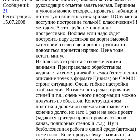
Сообщений:
руководящих отметок задать нельзя. Вершины
21
и уклоны можно откорректировать в таблице и
Регистрация:
потом тупо вписать в них кривые. ПОлучается
15.07.2008
доступно построение только!!! классическим!!!
методом. А это грубо неточно и не
прогрессивно. Вобщем если надо будет
построить пару десятков км дорги высокой
категории а если еще и реконструкции то
повозиться придется изрядно. Цена тоже
кстати минус.
Из плюсов это работа с геодезическими
данными. При правельно обработтаном
журнале тахеометричекой съемки (естественно
описание точек в формате Цивила) он САМ!!!
строит ситуацию. Очень гибкие настройки
отображения. Возможность редактирования
стилей и т.д., очень много информации можно
получить из объектов. Конструкция зем
полотна и дорожной одежды настраивается
конечно долго, но зато 1 раз и на весь проект
(задаются критери проектироваия откосов,
канав, подпорных стенок и .т.д.). Ну и
безболезненная работа в одной среде (автокад)
тоже плюс. Если продукт будут развивать, а