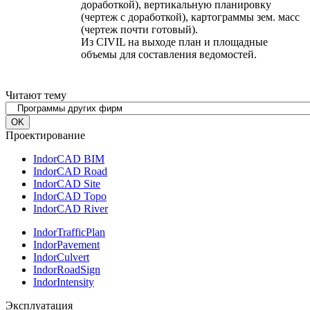
доработкой), вертикальную планировку
(чертеж с доработкой), картограммы зем. масс
(чертеж почти готовый).
Из CIVIL на выходе план и площадные
объемы для составления ведомостей.
Читают тему
Проектирование
IndorCAD BIM
IndorCAD Road
IndorCAD Site
IndorCAD Topo
IndorCAD River
IndorTrafficPlan
IndorPavement
IndorCulvert
IndorRoadSign
IndorIntensity
Эксплуатация