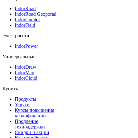
IndorRoad
IndorRoad Geoportal
IndorCurator
IndorField
Электросети
IndorPower
Универсальные
IndorDraw
IndorMap
IndorCloud
Купить
Продукты
Услуги
Курсы повышения
квалификации
Продление
техподдержки
Скидки и акции
Как приобрести