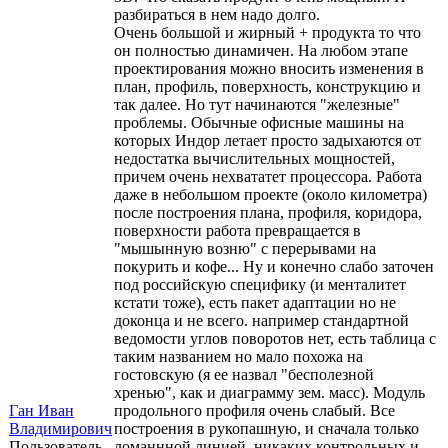
разбираться в нем надо долго.
Очень большой и жирный + продукта то что
он полностью динамичен. На любом этапе
проектирования можно вносить изменения в
план, профиль, поверхность, конструкцию и
так далее. Но тут начинаются "железные"
проблемы. Обычные офисные машины на
которых Индор летает просто задыхаются от
недостатка вычислительных мощностей,
причем очень нехвататет процессора. Работа
даже в небольшом проекте (около километра)
после построения плана, профиля, коридора,
поверхности работа превращается в
"мышынную возню" с перерывами на
покурить и кофе... Ну и конечно слабо заточен
под российскую специфику (и менталитет
кстати тоже), есть пакет адаптации но не
доконца и не всего. например стандартной
ведомости углов поворотов нет, есть таблица с
таким названием но мало похожа на
гостовскую (я ее назвал "бесполезной
хренью", как и диаграмму зем. масс). Модуль
Ган Иван
продольного профиля очень слабый. Все
Владимирович
построения в рукопашную, и сначала только
Пользователь
ломаннной линией, никаких контрольных и