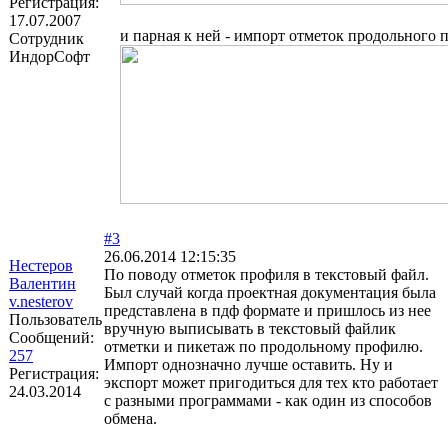
Регистрация:
17.07.2007
и парная к ней - импорт отметок продольного 
Сотрудник
ИндорСофт
#3
26.06.2014 12:15:35
Нестеров
По поводу отметок профиля в текстовый файл.
Валентин
Был случай когда проектная документация была
v.nesterov
представлена в пдф формате и пришлось из нее
Пользователь
вручную выписывать в текстовый файлик
Сообщений:
отметки и пикетаж по продольному профилю.
257
Импорт однозначно лучше оставить. Ну и
Регистрация:
экспорт может пригодиться для тех кто работает
24.03.2014
с разными программами - как один из способов
обмена.