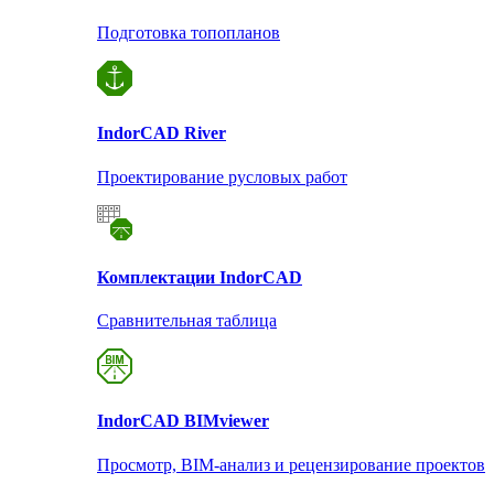
Подготовка топопланов
Indor
CAD River
Проектирование русловых работ
Комплектации Indor
CAD
Сравнительная таблица
Indor
CAD BIMviewer
Просмотр, BIM-анализ и рецензирование проектов