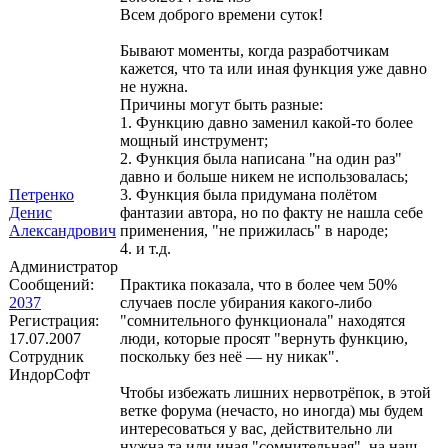
Всем доброго времени суток!
Бывают моменты, когда разработчикам
кажется, что та или иная функция уже давно
не нужна.
Причины могут быть разные:
1. Функцию давно заменил какой-то более
мощный инструмент;
2. Функция была написана "на один раз"
давно и больше никем не использовалась;
Петренко
3. Функция была придумана полётом
Денис
фантазии автора, но по факту не нашла себе
Александрович
применения, "не прижилась" в народе;
4. и т.д.
Администратор
Сообщений:
Практика показала, что в более чем 50%
2037
случаев после убирания какого-либо
Регистрация:
"сомнительного функционала" находятся
17.07.2007
люди, которые просят "вернуть функцию,
Сотрудник
поскольку без неё — ну никак".
ИндорСофт
Чтобы избежать лишних нервотрёпок, в этой
ветке форума (нечасто, но иногда) мы будем
интересоваться у вас, действительно ли
нужна та или иная "сомнительная", на наш