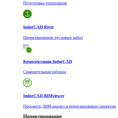
Подготовка топопланов
Indor
CAD River
Проектирование русловых работ
Комплектации Indor
CAD
Сравнительная таблица
Indor
CAD BIMviewer
Просмотр, BIM-анализ и рецензирование проектов
Проектирование