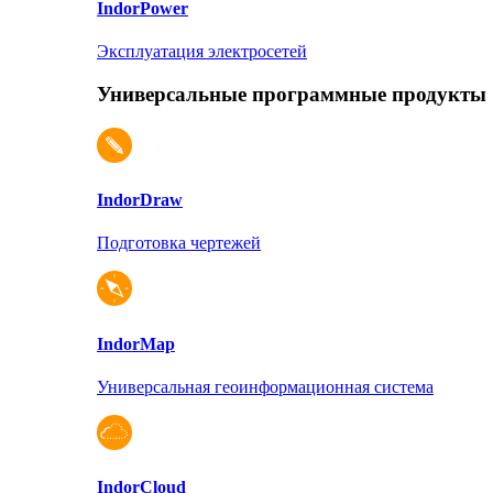
Indor
Power
Эксплуатация электросетей
Универсальные программные продукты
Indor
Draw
Подготовка чертежей
Indor
Map
Универсальная геоинформационная система
Indor
Cloud