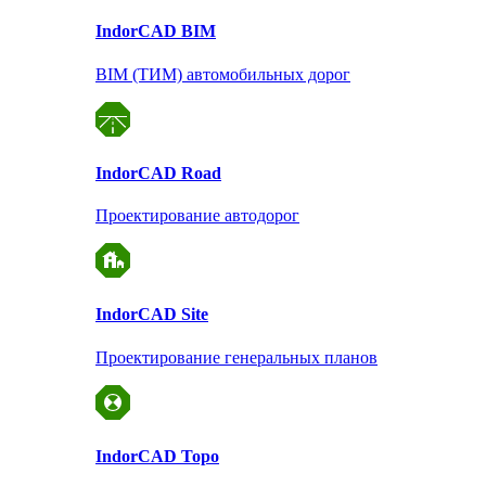
Indor
CAD BIM
BIM (ТИМ) автомобильных дорог
Indor
CAD Road
Проектирование автодорог
Indor
CAD Site
Проектирование
генеральных планов
Indor
CAD Topo