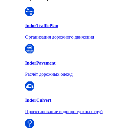
Indor
TrafficPlan
Организация дорожного движения
Indor
Pavement
Расчёт дорожных одежд
Indor
Culvert
Проектирование водопропускных труб