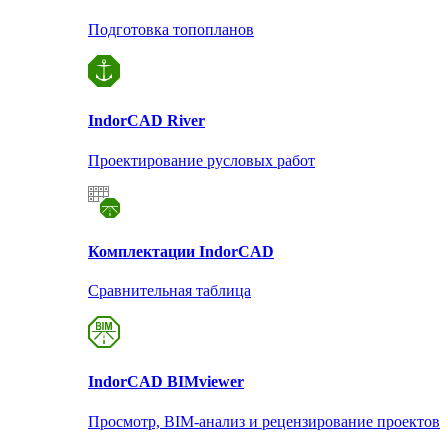
Подготовка топопланов
Indor
CAD River
Проектирование русловых работ
Комплектации Indor
CAD
Сравнительная таблица
Indor
CAD BIMviewer
Просмотр, BIM-анализ и рецензирование проектов