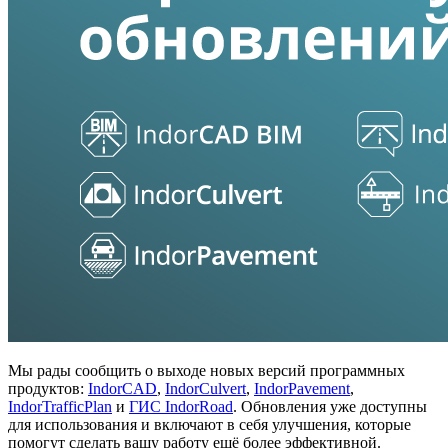
Мы рады сообщить о выходе новых версий программных
продуктов:
IndorCAD
,
IndorCulvert
,
IndorPavement
,
IndorTrafficPlan
и
ГИС IndorRoad
. Обновления уже доступны
для использования и включают в себя улучшения, которые
помогут сделать вашу работу ещё более эффективной.