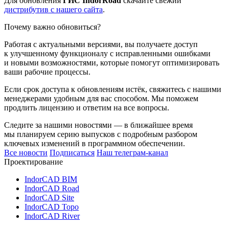
Для обновления
ГИС IndorRoad
скачайте свежий
дистрибутив с нашего сайта
.
Почему важно обновиться?
Работая с актуальными версиями, вы получаете доступ
к улучшенному функционалу с исправленными ошибками
и новыми возможностями, которые помогут оптимизировать
ваши рабочие процессы.
Если срок доступа к обновлениям истёк, свяжитесь с нашими
менеджерами удобным для вас способом. Мы поможем
продлить лицензию и ответим на все вопросы.
Следите за нашими новостями — в ближайшее время
мы планируем серию выпусков с подробным разбором
ключевых изменений в программном обеспечении.
Все новости
Подписаться
Наш телеграм-канал
Проектирование
IndorCAD BIM
IndorCAD Road
IndorCAD Site
IndorCAD Topo
IndorCAD River