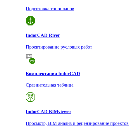
Подготовка топопланов
Indor
CAD River
Проектирование русловых работ
Комплектации Indor
CAD
Сравнительная таблица
Indor
CAD BIMviewer
Просмотр, BIM-анализ и рецензирование проектов