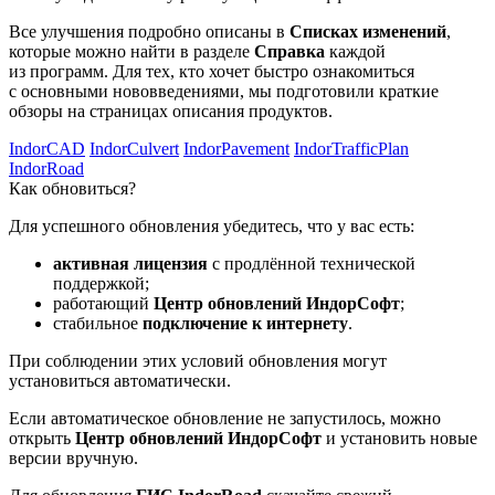
Все улучшения подробно описаны в
Списках изменений
,
которые можно найти в разделе
Справка
каждой
из программ. Для тех, кто хочет быстро ознакомиться
с основными нововведениями, мы подготовили краткие
обзоры на страницах описания продуктов.
IndorCAD
IndorCulvert
IndorPavement
IndorTrafficPlan
IndorRoad
Как обновиться?
Для успешного обновления убедитесь, что у вас есть:
активная лицензия
с продлённой технической
поддержкой;
работающий
Центр обновлений ИндорСофт
;
стабильное
подключение к интернету
.
При соблюдении этих условий обновления могут
установиться автоматически.
Если автоматическое обновление не запустилось, можно
открыть
Центр обновлений ИндорСофт
и установить новые
версии вручную.