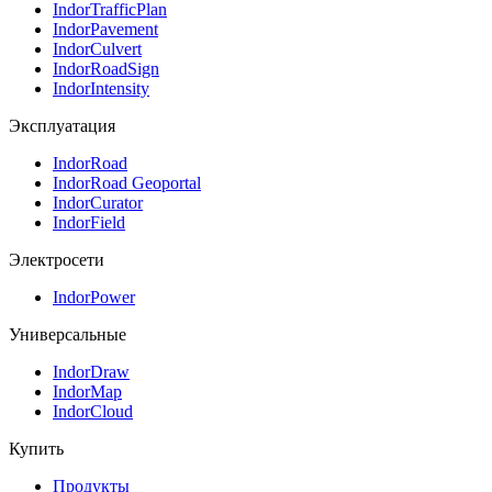
IndorTrafficPlan
IndorPavement
IndorCulvert
IndorRoadSign
IndorIntensity
Эксплуатация
IndorRoad
IndorRoad Geoportal
IndorCurator
IndorField
Электросети
IndorPower
Универсальные
IndorDraw
IndorMap
IndorCloud
Купить
Продукты