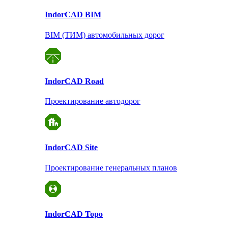
Indor
CAD BIM
BIM (ТИМ) автомобильных дорог
Indor
CAD Road
Проектирование автодорог
Indor
CAD Site
Проектирование
генеральных планов
Indor
CAD Topo