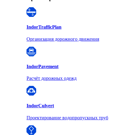
Indor
TrafficPlan
Организация дорожного движения
Indor
Pavement
Расчёт дорожных одежд
Indor
Culvert
Проектирование водопропускных труб