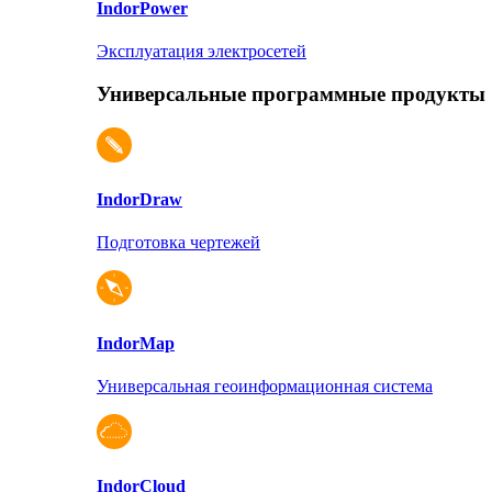
Indor
Power
Эксплуатация электросетей
Универсальные программные продукты
Indor
Draw
Подготовка чертежей
Indor
Map
Универсальная геоинформационная система
Indor
Cloud