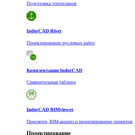
Подготовка топопланов
Indor
CAD River
Проектирование русловых работ
Комплектации Indor
CAD
Сравнительная таблица
Indor
CAD BIMviewer
Просмотр, BIM-анализ и рецензирование проектов
Проектирование