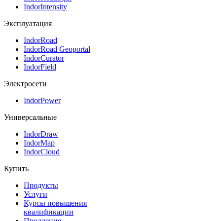
IndorIntensity
Эксплуатация
IndorRoad
IndorRoad Geoportal
IndorCurator
IndorField
Электросети
IndorPower
Универсальные
IndorDraw
IndorMap
IndorCloud
Купить
Продукты
Услуги
Курсы повышения
квалификации
Продление