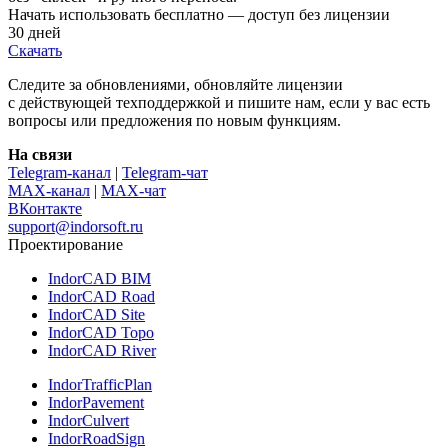
Начать использовать бесплатно — доступ без лицензии
30 дней
Скачать
Следите за обновлениями, обновляйте лицензии
с действующей техподдержкой и пишите нам, если у вас есть
вопросы или предложения по новым функциям.
На связи
Telegram-канал
|
Telegram-чат
MAX-канал
|
MAX-чат
ВКонтакте
support@indorsoft.ru
Проектирование
IndorCAD BIM
IndorCAD Road
IndorCAD Site
IndorCAD Topo
IndorCAD River
IndorTrafficPlan
IndorPavement
IndorCulvert
IndorRoadSign