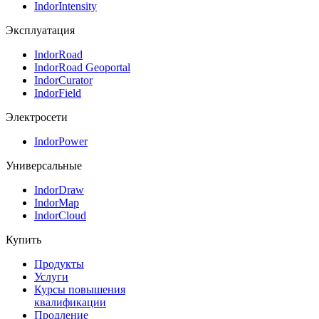
IndorIntensity
Эксплуатация
IndorRoad
IndorRoad Geoportal
IndorCurator
IndorField
Электросети
IndorPower
Универсальные
IndorDraw
IndorMap
IndorCloud
Купить
Продукты
Услуги
Курсы повышения
квалификации
Продление