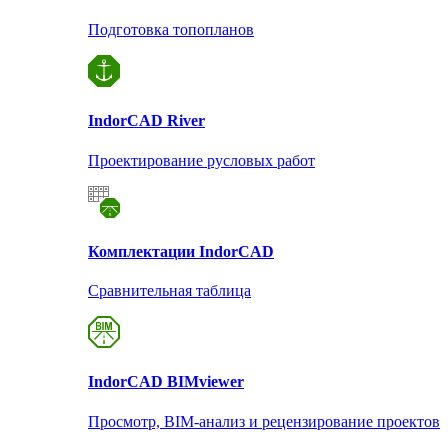
Подготовка топопланов
Indor
CAD River
Проектирование русловых работ
Комплектации Indor
CAD
Сравнительная таблица
Indor
CAD BIMviewer
Просмотр, BIM-анализ и рецензирование проектов