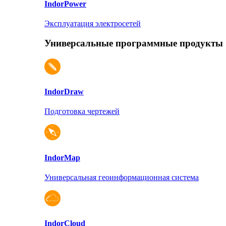
Indor
Power
Эксплуатация электросетей
Универсальные программные продукты
Indor
Draw
Подготовка чертежей
Indor
Map
Универсальная геоинформационная система
Indor
Cloud