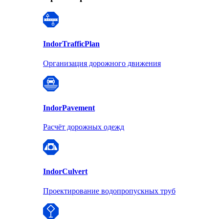
Indor
TrafficPlan
Организация дорожного движения
Indor
Pavement
Расчёт дорожных одежд
Indor
Culvert
Проектирование водопропускных труб