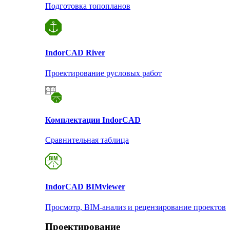
Подготовка топопланов
Indor
CAD River
Проектирование русловых работ
Комплектации Indor
CAD
Сравнительная таблица
Indor
CAD BIMviewer
Просмотр, BIM-анализ и рецензирование проектов
Проектирование