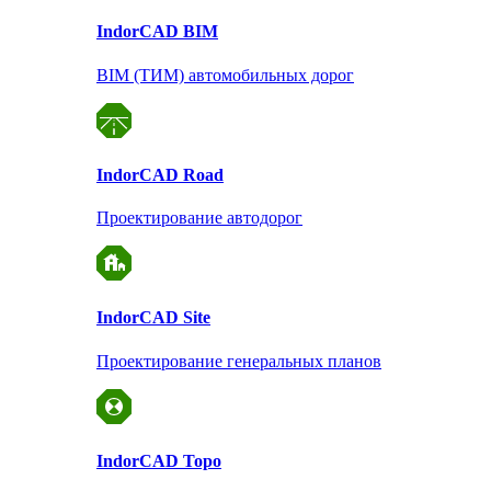
Indor
CAD BIM
BIM (ТИМ) автомобильных дорог
Indor
CAD Road
Проектирование автодорог
Indor
CAD Site
Проектирование
генеральных планов
Indor
CAD Topo