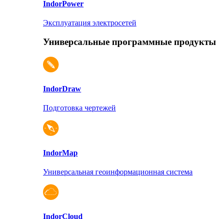
Indor
Power
Эксплуатация электросетей
Универсальные программные продукты
Indor
Draw
Подготовка чертежей
Indor
Map
Универсальная геоинформационная система
Indor
Cloud