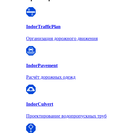
Indor
TrafficPlan
Организация дорожного движения
Indor
Pavement
Расчёт дорожных одежд
Indor
Culvert
Проектирование водопропускных труб