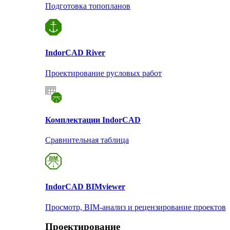
Подготовка топопланов
Indor
CAD River
Проектирование русловых работ
Комплектации Indor
CAD
Сравнительная таблица
Indor
CAD BIMviewer
Просмотр, BIM-анализ и рецензирование проектов
Проектирование