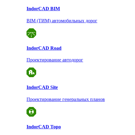
Indor
CAD BIM
BIM (ТИМ) автомобильных дорог
Indor
CAD Road
Проектирование автодорог
Indor
CAD Site
Проектирование
генеральных планов
Indor
CAD Topo