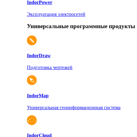
Indor
Power
Эксплуатация электросетей
Универсальные программные продукты
Indor
Draw
Подготовка чертежей
Indor
Map
Универсальная геоинформационная система
Indor
Cloud