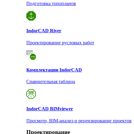
Подготовка топопланов
Indor
CAD River
Проектирование русловых работ
Комплектации Indor
CAD
Сравнительная таблица
Indor
CAD BIMviewer
Просмотр, BIM-анализ и рецензирование проектов
Проектирование