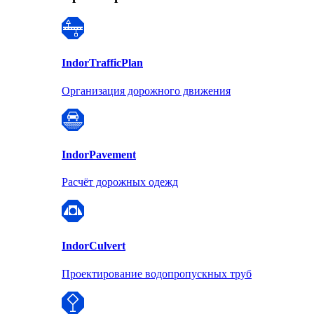
Indor
TrafficPlan
Организация дорожного движения
Indor
Pavement
Расчёт дорожных одежд
Indor
Culvert
Проектирование водопропускных труб