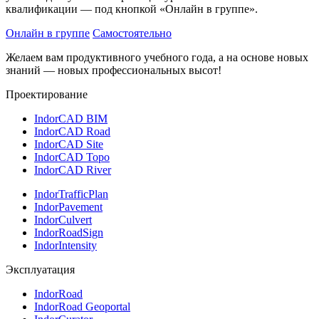
квалификации — под кнопкой «Онлайн в группе».
Онлайн в группе
Самостоятельно
Желаем вам продуктивного учебного года, а на основе новых
знаний — новых профессиональных высот!
Проектирование
IndorCAD BIM
IndorCAD Road
IndorCAD Site
IndorCAD Topo
IndorCAD River
IndorTrafficPlan
IndorPavement
IndorCulvert
IndorRoadSign
IndorIntensity
Эксплуатация
IndorRoad
IndorRoad Geoportal