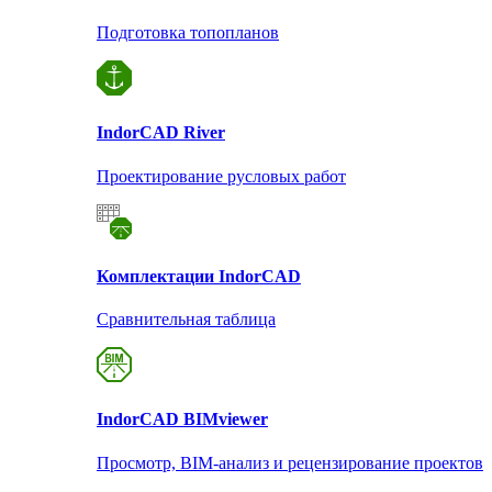
Подготовка топопланов
Indor
CAD River
Проектирование русловых работ
Комплектации Indor
CAD
Сравнительная таблица
Indor
CAD BIMviewer
Просмотр, BIM-анализ и рецензирование проектов