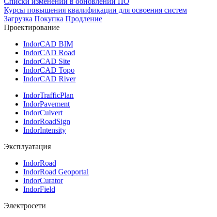
Списки изменений в обновлении ПО
Курсы повышения квалификации для освоения систем
Загрузка
Покупка
Продление
Проектирование
IndorCAD BIM
IndorCAD Road
IndorCAD Site
IndorCAD Topo
IndorCAD River
IndorTrafficPlan
IndorPavement
IndorCulvert
IndorRoadSign
IndorIntensity
Эксплуатация
IndorRoad
IndorRoad Geoportal
IndorCurator
IndorField
Электросети