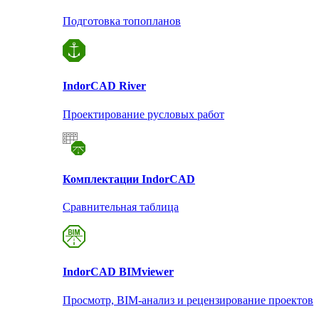
Подготовка топопланов
Indor
CAD River
Проектирование русловых работ
Комплектации Indor
CAD
Сравнительная таблица
Indor
CAD BIMviewer
Просмотр, BIM-анализ и рецензирование проектов