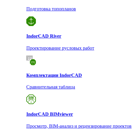
Подготовка топопланов
Indor
CAD River
Проектирование русловых работ
Комплектации Indor
CAD
Сравнительная таблица
Indor
CAD BIMviewer
Просмотр, BIM-анализ и рецензирование проектов