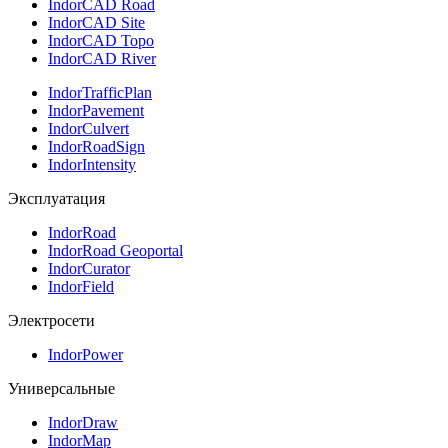
IndorCAD Road
IndorCAD Site
IndorCAD Topo
IndorCAD River
IndorTrafficPlan
IndorPavement
IndorCulvert
IndorRoadSign
IndorIntensity
Эксплуатация
IndorRoad
IndorRoad Geoportal
IndorCurator
IndorField
Электросети
IndorPower
Универсальные
IndorDraw
IndorMap