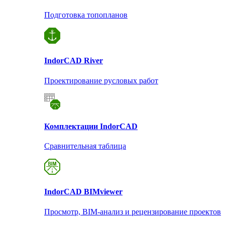
Подготовка топопланов
Indor
CAD River
Проектирование русловых работ
Комплектации Indor
CAD
Сравнительная таблица
Indor
CAD BIMviewer
Просмотр, BIM-анализ и рецензирование проектов