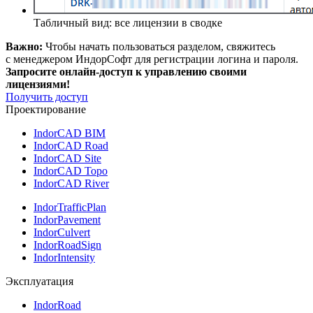
Табличный вид: все лицензии в сводке
Важно:
Чтобы начать пользоваться разделом, свяжитесь
с менеджером ИндорСофт для регистрации логина и пароля.
Запросите онлайн-доступ к управлению своими
лицензиями!
Получить доступ
Проектирование
IndorCAD BIM
IndorCAD Road
IndorCAD Site
IndorCAD Topo
IndorCAD River
IndorTrafficPlan
IndorPavement
IndorCulvert
IndorRoadSign
IndorIntensity
Эксплуатация
IndorRoad