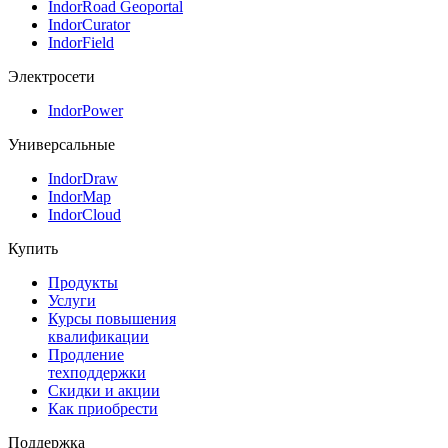
IndorRoad Geoportal
IndorCurator
IndorField
Электросети
IndorPower
Универсальные
IndorDraw
IndorMap
IndorCloud
Купить
Продукты
Услуги
Курсы повышения
квалификации
Продление
техподдержки
Скидки и акции
Как приобрести
Поддержка