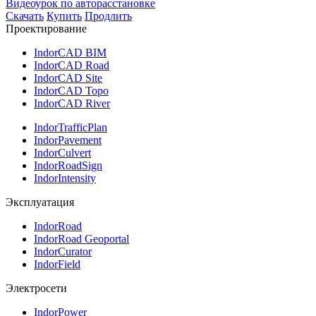
Видеоурок по авторасстановке
Скачать
Купить
Продлить
Проектирование
IndorCAD BIM
IndorCAD Road
IndorCAD Site
IndorCAD Topo
IndorCAD River
IndorTrafficPlan
IndorPavement
IndorCulvert
IndorRoadSign
IndorIntensity
Эксплуатация
IndorRoad
IndorRoad Geoportal
IndorCurator
IndorField
Электросети
IndorPower