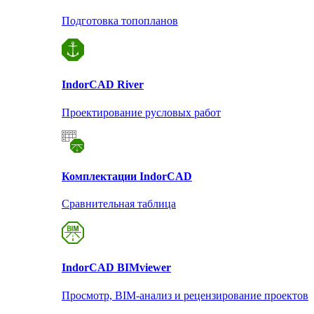
Подготовка топопланов
Indor
CAD River
Проектирование русловых работ
Комплектации Indor
CAD
Сравнительная таблица
Indor
CAD BIMviewer
Просмотр, BIM-анализ и рецензирование проектов