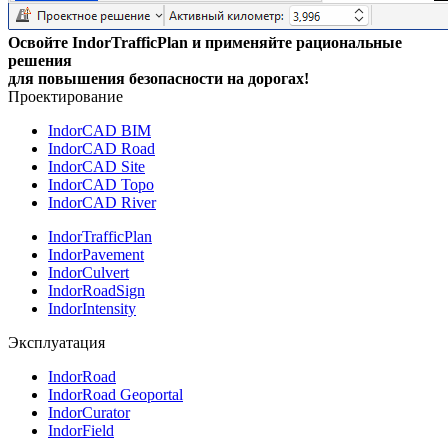
Освойте IndorTrafficPlan и применяйте рациональные
решения
для повышения безопасности на дорогах!
Проектирование
IndorCAD BIM
IndorCAD Road
IndorCAD Site
IndorCAD Topo
IndorCAD River
IndorTrafficPlan
IndorPavement
IndorCulvert
IndorRoadSign
IndorIntensity
Эксплуатация
IndorRoad
IndorRoad Geoportal
IndorCurator
IndorField