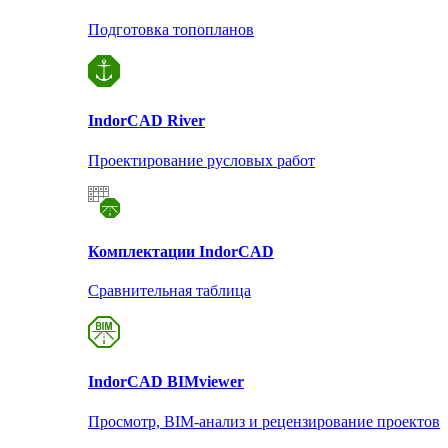
Подготовка топопланов
Indor
CAD River
Проектирование русловых работ
Комплектации Indor
CAD
Сравнительная таблица
Indor
CAD BIMviewer
Просмотр, BIM-анализ и рецензирование проектов