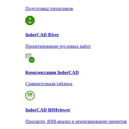
Подготовка топопланов
Indor
CAD River
Проектирование русловых работ
Комплектации Indor
CAD
Сравнительная таблица
Indor
CAD BIMviewer
Просмотр, BIM-анализ и рецензирование проектов