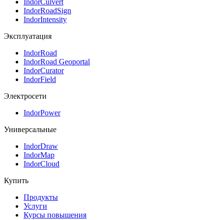
IndorCulvert
IndorRoadSign
IndorIntensity
Эксплуатация
IndorRoad
IndorRoad Geoportal
IndorCurator
IndorField
Электросети
IndorPower
Универсальные
IndorDraw
IndorMap
IndorCloud
Купить
Продукты
Услуги
Курсы повышения