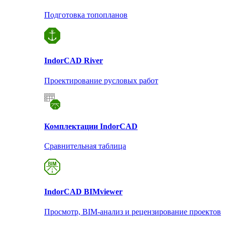
Подготовка топопланов
Indor
CAD River
Проектирование русловых работ
Комплектации Indor
CAD
Сравнительная таблица
Indor
CAD BIMviewer
Просмотр, BIM-анализ и рецензирование проектов