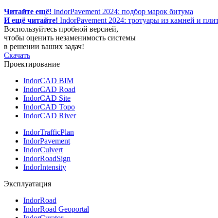
Читайте ещё!
IndorPavement 2024: подбор марок битума
И ещё читайте!
IndorPavement 2024: тротуары из камней и пл
Воспользуйтесь пробной версией,
чтобы оценить незаменимость системы
в решении ваших задач!
Скачать
Проектирование
IndorCAD BIM
IndorCAD Road
IndorCAD Site
IndorCAD Topo
IndorCAD River
IndorTrafficPlan
IndorPavement
IndorCulvert
IndorRoadSign
IndorIntensity
Эксплуатация
IndorRoad
IndorRoad Geoportal
IndorCurator