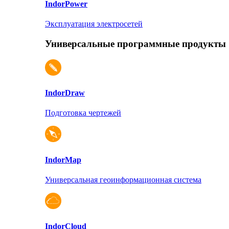
Indor
Power
Эксплуатация электросетей
Универсальные программные продукты
Indor
Draw
Подготовка чертежей
Indor
Map
Универсальная геоинформационная система
Indor
Cloud