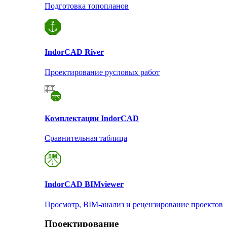
Подготовка топопланов
Indor
CAD River
Проектирование русловых работ
Комплектации Indor
CAD
Сравнительная таблица
Indor
CAD BIMviewer
Просмотр, BIM-анализ и рецензирование проектов
Проектирование