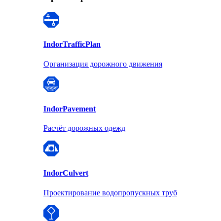
Indor
TrafficPlan
Организация дорожного движения
Indor
Pavement
Расчёт дорожных одежд
Indor
Culvert
Проектирование водопропускных труб