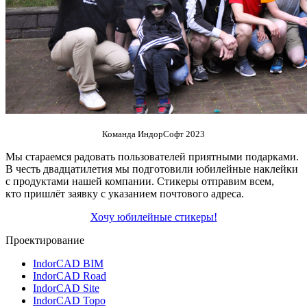
Команда ИндорСофт 2023
Мы стараемся радовать пользователей приятными подарками.
В честь двадцатилетия мы подготовили юбилейные наклейки
с продуктами нашей компании. Стикеры отправим всем,
кто пришлёт заявку с указанием почтового адреса.
Хочу юбилейные стикеры!
Проектирование
IndorCAD BIM
IndorCAD Road
IndorCAD Site
IndorCAD Topo