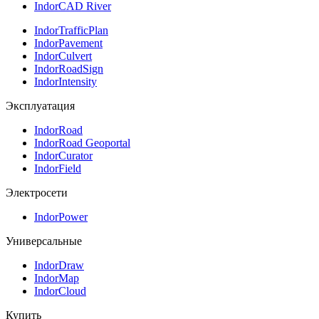
IndorCAD River
IndorTrafficPlan
IndorPavement
IndorCulvert
IndorRoadSign
IndorIntensity
Эксплуатация
IndorRoad
IndorRoad Geoportal
IndorCurator
IndorField
Электросети
IndorPower
Универсальные
IndorDraw
IndorMap
IndorCloud
Купить