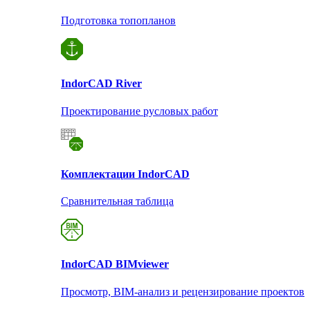
Подготовка топопланов
Indor
CAD River
Проектирование русловых работ
Комплектации Indor
CAD
Сравнительная таблица
Indor
CAD BIMviewer
Просмотр, BIM-анализ и рецензирование проектов