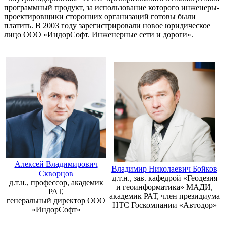
программный продукт, за использование которого инженеры-
проектировщики сторонних организаций готовы были
платить. В 2003 году зарегистрировали новое юридическое
лицо ООО «ИндорСофт. Инженерные сети и дороги».
Алексей Владимирович
Владимир Николаевич Бойков
Скворцов
д.т.н., зав. кафедрой «Геодезия
д.т.н., профессор, академик
и геоинформатика» МАДИ,
РАТ,
академик РАТ, член президиума
генеральный директор ООО
НТС Госкомпании «Автодор»
«ИндорСофт»