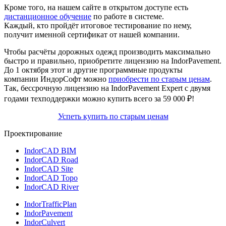
Кроме того, на нашем сайте в открытом доступе есть
дистанционное обучение
по работе в системе.
Каждый, кто пройдёт итоговое тестирование по нему,
получит именной сертификат от нашей компании.
Чтобы расчёты дорожных одежд производить максимально
быстро и правильно, приобретите лицензию на IndorPavement.
До 1 октября этот и другие программные продукты
компании ИндорСофт можно
приобрести по старым ценам
.
Так, бессрочную лицензию на IndorPavement Expert с двумя
годами техподдержки можно купить всего за
59 000 ₽
!
Успеть купить по старым ценам
Проектирование
IndorCAD BIM
IndorCAD Road
IndorCAD Site
IndorCAD Topo
IndorCAD River
IndorTrafficPlan
IndorPavement
IndorCulvert