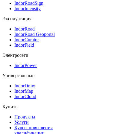
IndorRoadSign
IndorIntensity
Эксплуатация
IndorRoad
IndorRoad Geoportal
IndorCurator
IndorField
Электросети
IndorPower
Универсальные
IndorDraw
IndorMap
IndorCloud
Купить
Продукты
Услуги
Курсы повышения
квалификации