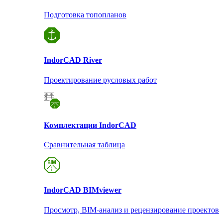
Подготовка топопланов
Indor
CAD River
Проектирование русловых работ
Комплектации Indor
CAD
Сравнительная таблица
Indor
CAD BIMviewer
Просмотр, BIM-анализ и рецензирование проектов