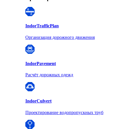
Indor
TrafficPlan
Организация дорожного движения
Indor
Pavement
Расчёт дорожных одежд
Indor
Culvert
Проектирование водопропускных труб