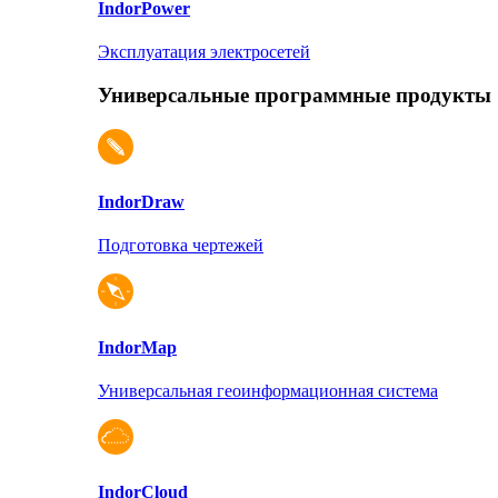
Indor
Power
Эксплуатация электросетей
Универсальные программные продукты
Indor
Draw
Подготовка чертежей
Indor
Map
Универсальная геоинформационная система
Indor
Cloud