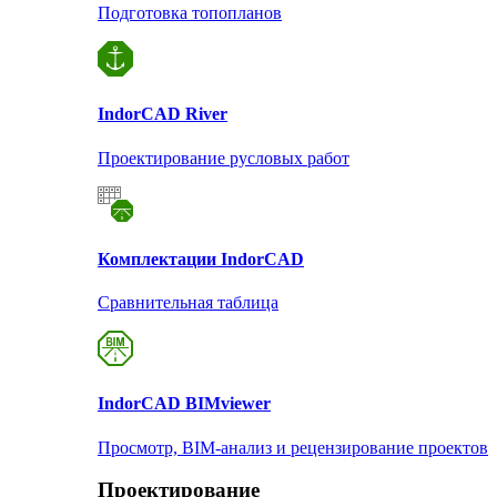
Подготовка топопланов
Indor
CAD River
Проектирование русловых работ
Комплектации Indor
CAD
Сравнительная таблица
Indor
CAD BIMviewer
Просмотр, BIM-анализ и рецензирование проектов
Проектирование