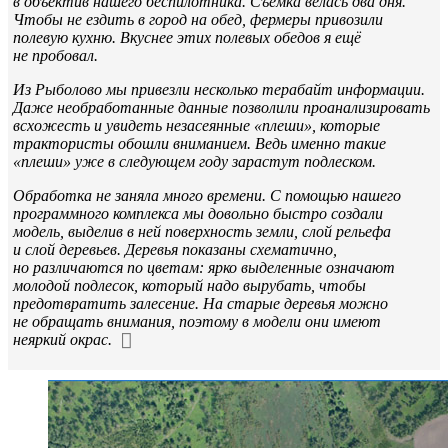
в объектив нашего беспилотника. Съёмка велась два дня.
Чтобы не ездить в город на обед, фермеры привозили
полевую кухню. Вкуснее этих полевых обедов я ещё
не пробовал.
Из Рыболово мы привезли несколько терабайт информации.
Даже необработанные данные позволили проанализировать
всхожесть и увидеть незасеянные «плеши», которые
трактористы обошли вниманием. Ведь именно такие
«плеши» уже в следующем году зарастут подлеском.
Обработка не заняла много времени. С помощью нашего
программного комплекса мы довольно быстро создали
модель, выделив в ней поверхность земли, слой рельефа
и слой деревьев. Деревья показаны схематично,
но различаются по цветам: ярко выделенные означают
молодой подлесок, который надо вырубать, чтобы
предотвратить залесение. На старые деревья можно
не обращать внимания, поэтому в модели они имеют
неяркий окрас.