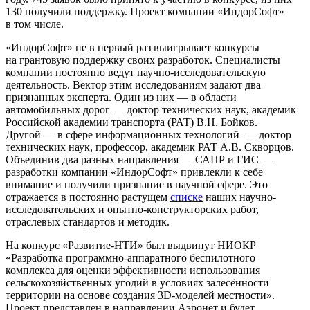
130 получили поддержку. Проект компании «ИндорСофт»
в том числе.
«ИндорСофт» не в первый раз выигрывает конкурсы
на грантовую поддержку своих разработок. Специалисты
компании постоянно ведут научно-исследовательскую
деятельность. Вектор этим исследованиям задают два
признанных эксперта. Один из них — в области
автомобильных дорог — доктор технических наук, академик
Российской академии транспорта (РАТ) В.Н. Бойков.
Другой — в сфере информационных технологий — доктор
технических наук, профессор, академик РАТ А.В. Скворцов.
Объединив два разных направления — САПР и ГИС —
разработки компании «ИндорСофт» привлекли к себе
внимание и получили признание в научной сфере. Это
отражается в постоянно растущем
списке
наших научно-
исследовательских и опытно-конструкторских работ,
отраслевых стандартов и методик.
На конкурс «Развитие-НТИ» был выдвинут НИОКР
«Разработка программно-аппаратного беспилотного
комплекса для оценки эффективности использования
сельскохозяйственных угодий в условиях залесённости
территории на основе создания 3D-моделей местности».
Проект представлен в направлении Аэронет и будет