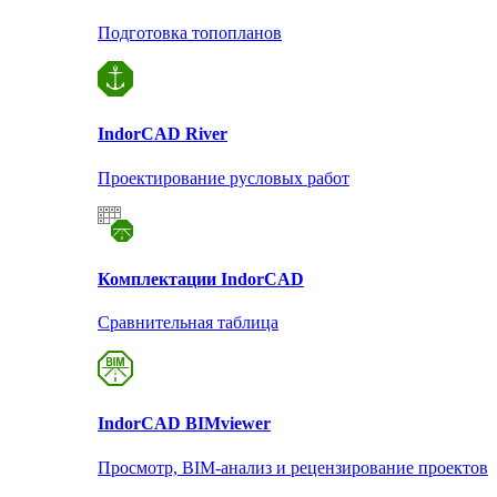
Подготовка топопланов
Indor
CAD River
Проектирование русловых работ
Комплектации Indor
CAD
Сравнительная таблица
Indor
CAD BIMviewer
Просмотр, BIM-анализ и рецензирование проектов