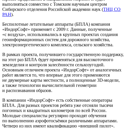
выполняться совместно с Томским научным центром
Сибирского отделения Российской академии наук (
ТНЦ СО
РАН
).
Беспилотные летательные аппараты (БПЛА) компания
«ИндорСофт» применяет с 2009 г. Данные, полученные
«с воздуха», использовались в крупных проектах создания
геоинформационных систем для дорожного хозяйства,
электроэнергетического комплекса, сельского хозяйства.
В рамках проекта, получившего государственную поддержку,
на этот раз БПЛА будет применяться для высокоточного
земледелия и контроля залесённости сельхозугодий.
Основным отличием проекта «ИндорСофт» от аналогичных
работ является то, что впервые для этого применяются
не двумерные карты местности, а полноценные 3D-модели,
а также технологии вычислительной геометрии
и распознавания образов.
В компании «ИндорСофт» есть собственные операторы
БПЛА. Для разных проектов ребята уже отсняли тысячи
погонных и квадратных километров по всей России.
Молодые специалисты регулярно проходят обучения
по выполнению аэрофотосъёмки различными аппаратами.
Четверо из них имеют квалификацию «внешний пилот».