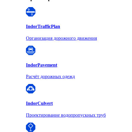
Indor
TrafficPlan
Организация дорожного движения
Indor
Pavement
Расчёт дорожных одежд
Indor
Culvert
Проектирование водопропускных труб