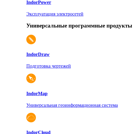
Indor
Power
Эксплуатация электросетей
Универсальные программные продукты
Indor
Draw
Подготовка чертежей
Indor
Map
Универсальная геоинформационная система
Indor
Cloud