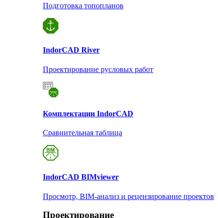
Подготовка топопланов
Indor
CAD River
Проектирование русловых работ
Комплектации Indor
CAD
Сравнительная таблица
Indor
CAD BIMviewer
Просмотр, BIM-анализ и рецензирование проектов
Проектирование